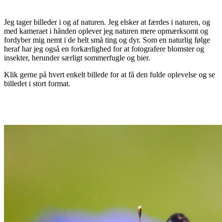
Jeg tager billeder i og af naturen. Jeg elsker at færdes i naturen, og
med kameraet i hånden oplever jeg naturen mere opmærksomt og
fordyber mig nemt i de helt små ting og dyr. Som en naturlig følge
heraf har jeg også en forkærlighed for at fotografere blomster og
insekter, herunder særligt sommerfugle og bier.
Klik gerne på hvert enkelt billede for at få den fulde oplevelse og se
billedet i stort format.
Dagpåfugleøje på Allium Millenium
Stor uldbi på blomst af lammeøre