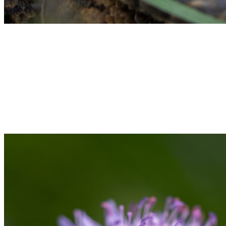
Hugorm
Rudbeckia "Little Goldsturm" med frost
Svirreflue på Allium Millenium
Grøn frø i lille vandhul
Lille penselspinder på blad af geranium "Dreamland"
Seksplettet køllesværmer på Allium Millenium
Sommerfuglen "Det hvide C" plus en svirreflue på "Glat burre"
Lille kobbervandnymfe