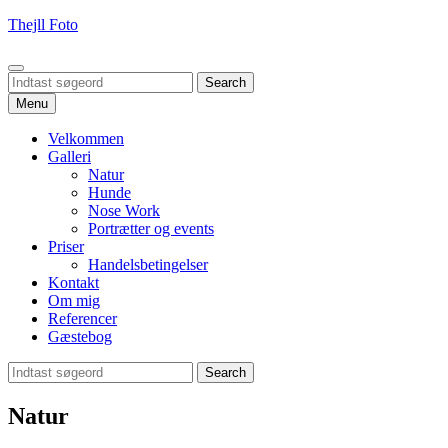
Skip
Thejll Foto
to
content
Search
Search
Search
for:
Menu
Velkommen
Galleri
Natur
Hunde
Nose Work
Portrætter og events
Priser
Handelsbetingelser
Kontakt
Om mig
Referencer
Gæstebog
Search
Search
for:
Natur