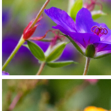
Nældens takvinge på geranium "Rozanne"