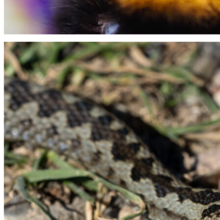
Lys jordhumle på staudesalvie "Caradonna"