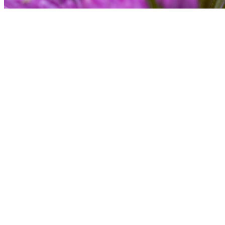
Guldflue - også kendt som grøn spyflue
Dagpåfugleøje på brombær
Seksplettet køllesværmer på Allium Millenium
Geranium phaeum var. 'Samobor'
Admiral på sankthansurt
Muligvis droneflue?
Kejserkåbe på hjortetrøst. Kejserkåbe er vores største perlemorsommerfugl og har et vingefang på 54-70
mm.
Droneflue på Allium Millenium
Voksurt
Grøn frø i lille vandhul
En art af agerhumle på almindelig blåhat.
Dagpåfugleøje på "Glat burre"
Vejrandøje
Tidselsommerfugl på Allium Millenium
Nældens takvinge på engbrandbæger