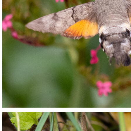
Duehale. Dagflyvende natsommerfugl der flyver ligesom en kolibri.