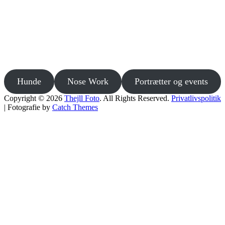
Priklæbet gøgeurt, som er en sjælden orkidé, der kun vokser få steder i Danmark.
Droneflue på oregano "Herrenhausen"
Nældens takvinge
Hunde
Nose Work
Portrætter og events
Copyright © 2026
Thejll Foto
. All Rights Reserved.
Privatlivspolitik
| Fotografie by
Catch Themes
Scroll
Up