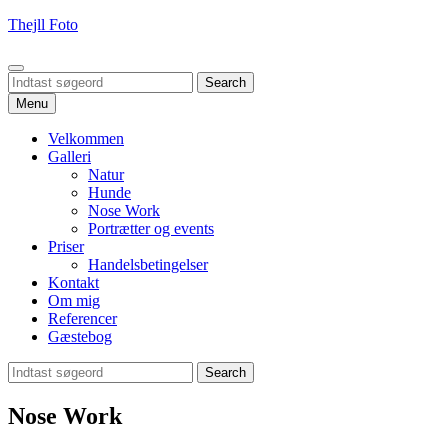
Skip
Thejll Foto
to
content
Search
Search
Search
for:
Menu
Velkommen
Galleri
Natur
Hunde
Nose Work
Portrætter og events
Priser
Handelsbetingelser
Kontakt
Om mig
Referencer
Gæstebog
Search
Search
for:
Nose Work